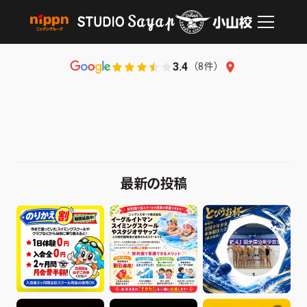
スタジオサヤップ小山校
3.4
（
8
件）
はじめて1日体験会：夏休み開催、500円（税込）、全クラス対象、
最新の投稿