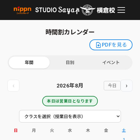
時間割カレンダー
PDFを見る
年間
日別
イベント
‹
›
2026
年
8
月
今日
本日は営業日となります
日
月
火
水
木
金
土