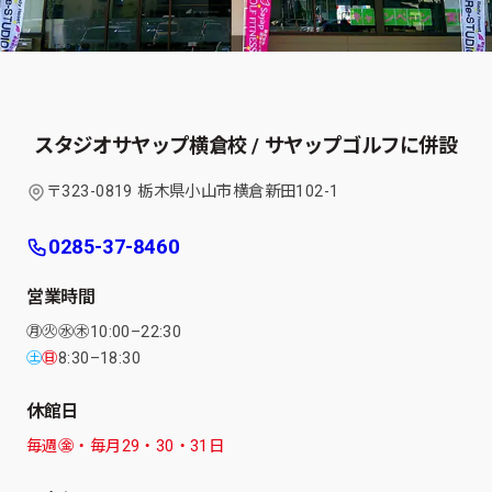
スタジオサヤップ横倉校 / サヤップゴルフに併設
〒323-0819 栃木県小山市横倉新田102-1
0285-37-8460
営業時間
㊊㊋㊌㊍10:00–22:30
㊏
㊐
8:30–18:30
休館日
毎週㊎・毎月29・30・31日